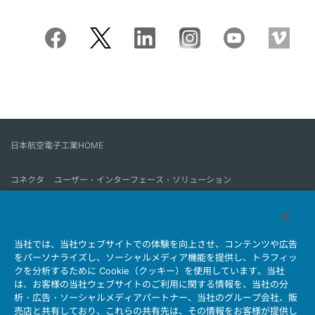
日本航空電子工業HOME
コネクタ
ユーザー・インターフェース・ソリューション
モーションセンス＆コントロール
アンテナ
コネクタとは
当社では、当社ウェブサイトでの体験を向上させ、コンテンツや広告
会社情報
サステナビリティ
IR情報
採用情報
会社情報新着一覧
をパーソナライズし、ソーシャルメディア機能を提供し、トラフィッ
製品情報新着一覧
サイトマップ
お問い合わせ
クを分析するために Cookie（クッキー）を使用しています。当社
は、お客様の当社ウェブサイトのご利用に関する情報を、当社の分
析・広告・ソーシャルメディアパートナー、当社のグループ会社、販
売店と共有しており、これらの共有先は、その情報をお客様が提供し