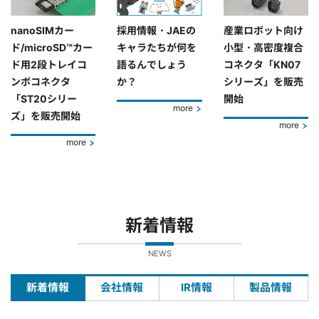
nanoSIMカー
採用情報・JAEの
産業ロボット向け
ド/microSD™カー
キャラたちが何を
小型・高密度複合
ド用2段トレイコ
語るんでしょう
コネクタ「KN07
ンボコネクタ
か？
シリーズ」を販売
「ST20シリー
開始
more
ズ」を販売開始
more
more
新着情報
NEWS
新着情報
会社情報
IR情報
製品情報