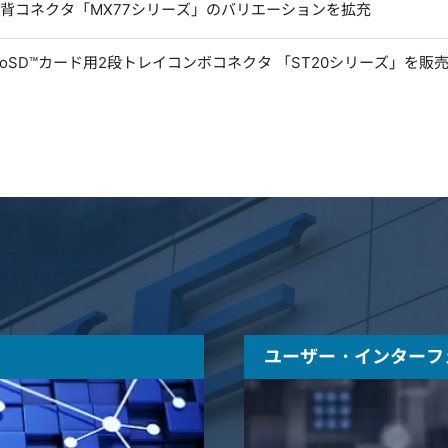
低背コネクタ「MX77シリーズ」のバリエーションを拡充
microSD™カード用2段トレイコンボコネクタ 「ST20シリーズ」を販
ユーザー・インターフ