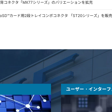
低背コネクタ「MX77シリーズ」のバリエーションを拡充
microSD™カード用2段トレイコンボコネクタ 「ST20シリーズ」を販
ユーザー・インターフ