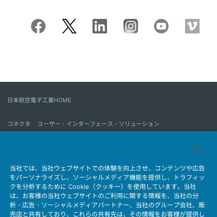
日本航空電子工業HOME
コネクタ
ユーザー・インターフェース・ソリューション
モーションセンス＆コントロール
アンテナ
コネクタとは
当社では、当社ウェブサイトでの体験を向上させ、コンテンツや広告
会社情報
サステナビリティ
IR情報
採用情報
会社情報新着一覧
をパーソナライズし、ソーシャルメディア機能を提供し、トラフィッ
製品情報新着一覧
サイトマップ
お問い合わせ
クを分析するために Cookie（クッキー）を使用しています。当社
は、お客様の当社ウェブサイトのご利用に関する情報を、当社の分
析・広告・ソーシャルメディアパートナー、当社のグループ会社、販
売店と共有しており、これらの共有先は、その情報をお客様が提供し