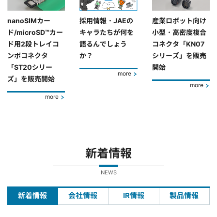
nanoSIMカー
採用情報・JAEの
産業ロボット向け
ド/microSD™カー
キャラたちが何を
小型・高密度複合
ド用2段トレイコ
語るんでしょう
コネクタ「KN07
ンボコネクタ
か？
シリーズ」を販売
「ST20シリー
開始
more
ズ」を販売開始
more
more
新着情報
NEWS
新着情報
会社情報
IR情報
製品情報