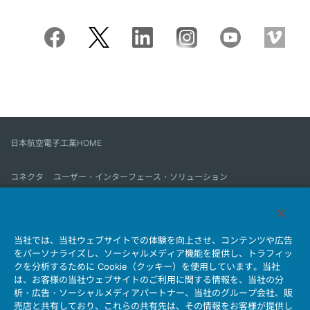
日本航空電子工業HOME
コネクタ
ユーザー・インターフェース・ソリューション
モーションセンス＆コントロール
アンテナ
コネクタとは
当社では、当社ウェブサイトでの体験を向上させ、コンテンツや広告
会社情報
サステナビリティ
IR情報
採用情報
会社情報新着一覧
をパーソナライズし、ソーシャルメディア機能を提供し、トラフィッ
製品情報新着一覧
サイトマップ
お問い合わせ
クを分析するために Cookie（クッキー）を使用しています。当社
は、お客様の当社ウェブサイトのご利用に関する情報を、当社の分
析・広告・ソーシャルメディアパートナー、当社のグループ会社、販
売店と共有しており、これらの共有先は、その情報をお客様が提供し