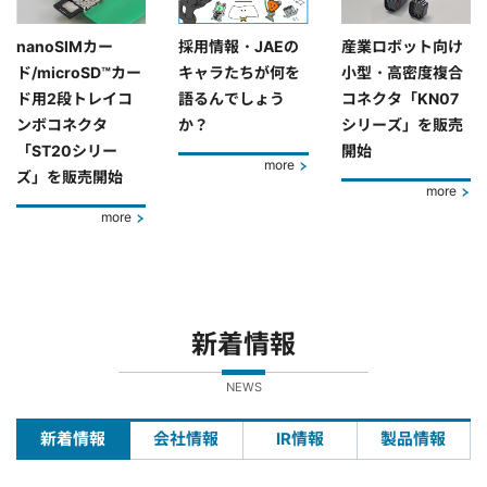
nanoSIMカー
採用情報・JAEの
産業ロボット向け
ド/microSD™カー
キャラたちが何を
小型・高密度複合
ド用2段トレイコ
語るんでしょう
コネクタ「KN07
ンボコネクタ
か？
シリーズ」を販売
「ST20シリー
開始
more
ズ」を販売開始
more
more
新着情報
NEWS
新着情報
会社情報
IR情報
製品情報