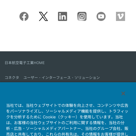
日本航空電子工業HOME
コネクタ
ユーザー・インターフェース・ソリューション
モーションセンス＆コントロール
アンテナ
コネクタとは
当社では、当社ウェブサイトでの体験を向上させ、コンテンツや広告
会社情報
サステナビリティ
IR情報
採用情報
会社情報新着一覧
をパーソナライズし、ソーシャルメディア機能を提供し、トラフィッ
製品情報新着一覧
サイトマップ
お問い合わせ
クを分析するために Cookie（クッキー）を使用しています。当社
は、お客様の当社ウェブサイトのご利用に関する情報を、当社の分
析・広告・ソーシャルメディアパートナー、当社のグループ会社、販
売店と共有しており、これらの共有先は、その情報をお客様が提供し