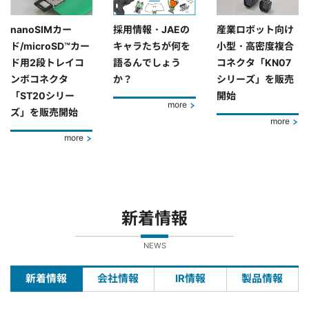
nanoSIMカー
採用情報・JAEの
産業ロボット向け
ド/microSD™カー
キャラたちが何を
小型・高密度複合
ド用2段トレイコ
語るんでしょう
コネクタ「KN07
ンボコネクタ
か？
シリーズ」を販売
「ST20シリー
開始
more
ズ」を販売開始
more
more
新着情報
NEWS
新着情報
会社情報
IR情報
製品情報