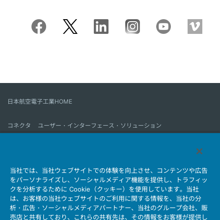
日本航空電子工業HOME
コネクタ
ユーザー・インターフェース・ソリューション
モーションセンス＆コントロール
アンテナ
コネクタとは
当社では、当社ウェブサイトでの体験を向上させ、コンテンツや広告
会社情報
サステナビリティ
IR情報
採用情報
会社情報新着一覧
をパーソナライズし、ソーシャルメディア機能を提供し、トラフィッ
製品情報新着一覧
サイトマップ
お問い合わせ
クを分析するために Cookie（クッキー）を使用しています。当社
は、お客様の当社ウェブサイトのご利用に関する情報を、当社の分
析・広告・ソーシャルメディアパートナー、当社のグループ会社、販
売店と共有しており、これらの共有先は、その情報をお客様が提供し