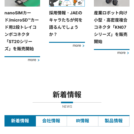
nanoSIMカー
採用情報・JAEの
産業ロボット向け
ド/microSD™カー
キャラたちが何を
小型・高密度複合
ド用2段トレイコ
語るんでしょう
コネクタ「KN07
ンボコネクタ
か？
シリーズ」を販売
「ST20シリー
開始
more
ズ」を販売開始
more
more
新着情報
NEWS
新着情報
会社情報
IR情報
製品情報