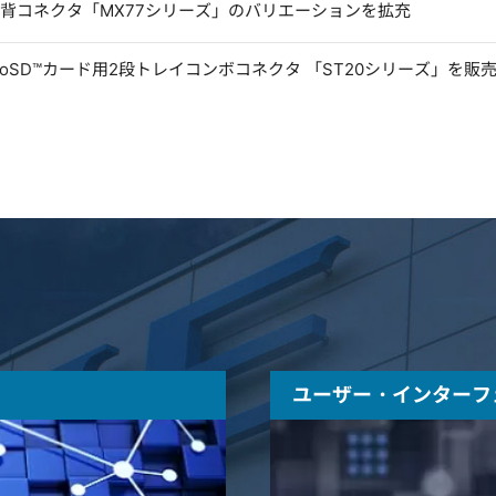
低背コネクタ「MX77シリーズ」のバリエーションを拡充
microSD™カード用2段トレイコンボコネクタ 「ST20シリーズ」を販
ユーザー・インターフ