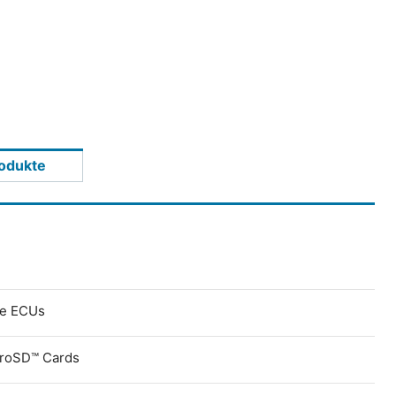
odukte
ve ECUs
croSD™ Cards