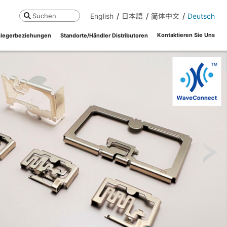
English
日本語
简体中文
Deutsch
Suchen
Kontaktieren Sie Uns
legerbeziehungen
Standorte/Händler Distributoren
ne