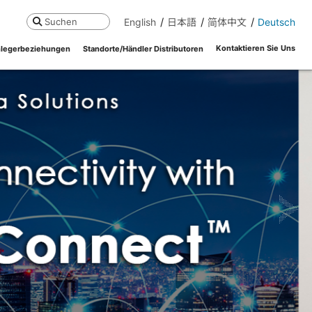
English
日本語
简体中文
Deutsch
Suchen
Kontaktieren Sie Uns
legerbeziehungen
Standorte/Händler Distributoren
ne