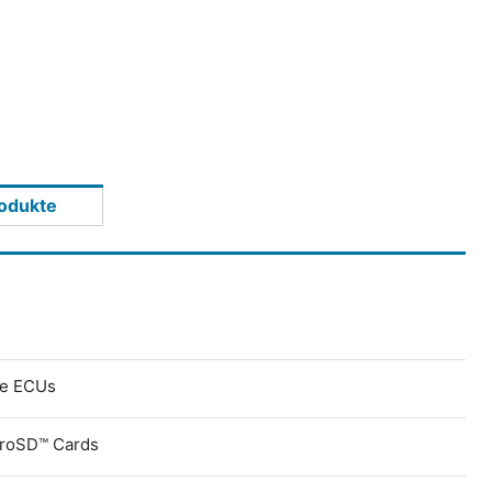
odukte
ve ECUs
croSD™ Cards