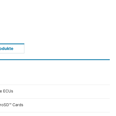
odukte
ve ECUs
croSD™ Cards