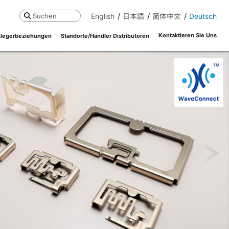
English
日本語
简体中文
Deutsch
Suchen
Kontaktieren Sie Uns
legerbeziehungen
Standorte/Händler Distributoren
ne