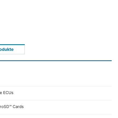
odukte
ve ECUs
croSD™ Cards