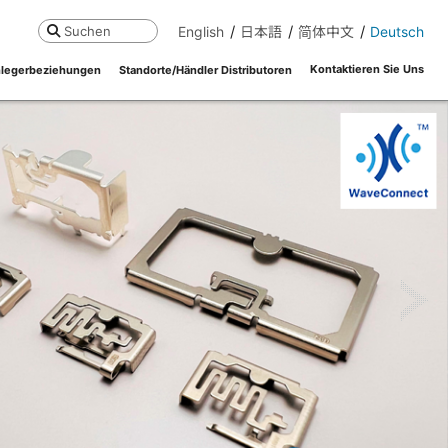
English
日本語
简体中文
Deutsch
Suchen
Kontaktieren Sie Uns
legerbeziehungen
Standorte/Händler Distributoren
ne