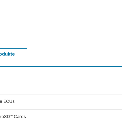
odukte
ve ECUs
croSD™ Cards