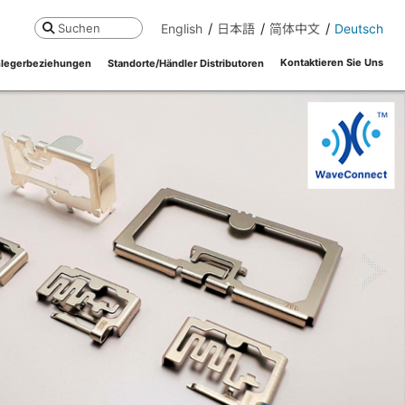
English
日本語
简体中文
Deutsch
Suchen
Kontaktieren Sie Uns
legerbeziehungen
Standorte/Händler Distributoren
ne