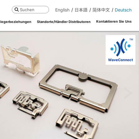
English
日本語
简体中文
Deutsch
Suchen
Kontaktieren Sie Uns
legerbeziehungen
Standorte/Händler Distributoren
ne