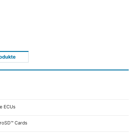
odukte
ve ECUs
croSD™ Cards