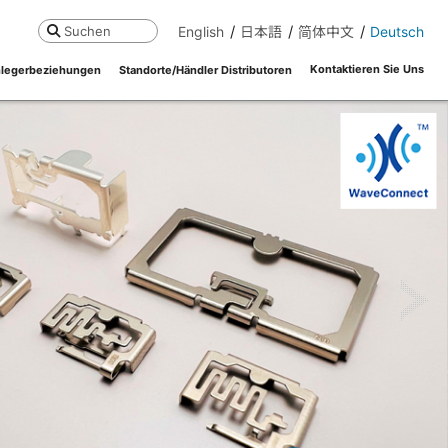
English
日本語
简体中文
Deutsch
Suchen
Kontaktieren Sie Uns
legerbeziehungen
Standorte/Händler Distributoren
ne