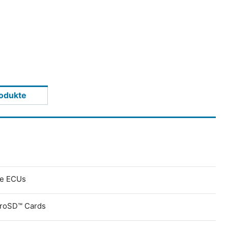
odukte
ve ECUs
croSD™ Cards