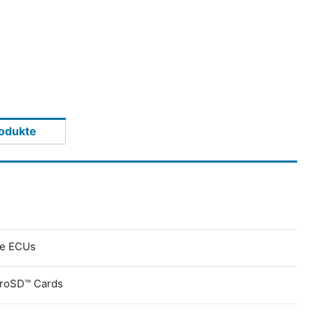
odukte
ve ECUs
croSD™ Cards