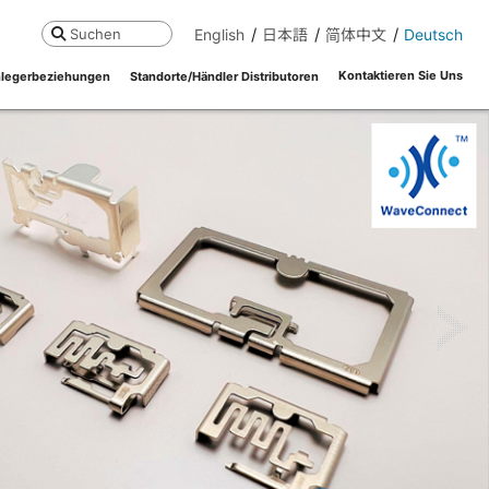
English
日本語
简体中文
Deutsch
Suchen
Kontaktieren Sie Uns
legerbeziehungen
Standorte/Händler Distributoren
ne