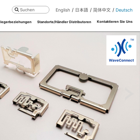
English
日本語
简体中文
Deutsch
Suchen
Kontaktieren Sie Uns
legerbeziehungen
Standorte/Händler Distributoren
ne