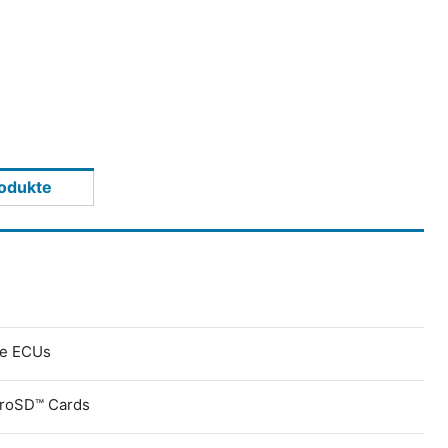
odukte
ve ECUs
croSD™ Cards