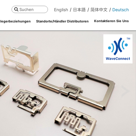
English
日本語
简体中文
Deutsch
Suchen
Kontaktieren Sie Uns
legerbeziehungen
Standorte/Händler Distributoren
ne