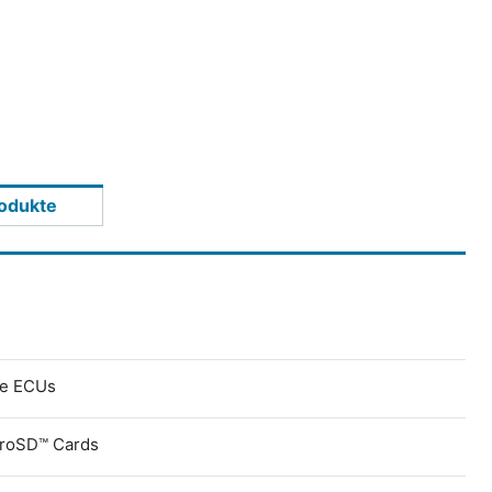
odukte
ve ECUs
croSD™ Cards