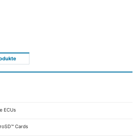
odukte
ve ECUs
croSD™ Cards