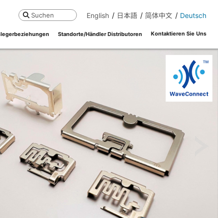
English
日本語
简体中文
Deutsch
Suchen
Kontaktieren Sie Uns
legerbeziehungen
Standorte/Händler Distributoren
ne