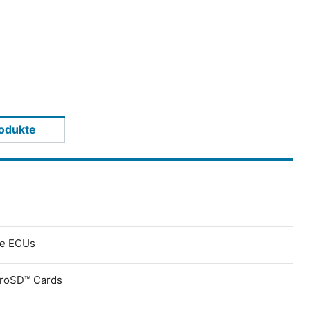
odukte
ve ECUs
croSD™ Cards