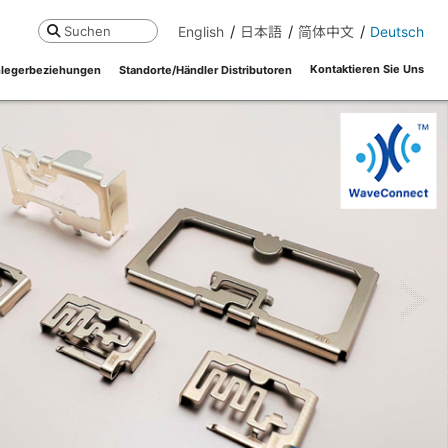
English
日本語
简体中文
Deutsch
Suchen
Kontaktieren Sie Uns
legerbeziehungen
Standorte/Händler Distributoren
ne