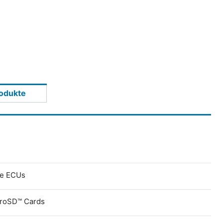
odukte
ve ECUs
croSD™ Cards