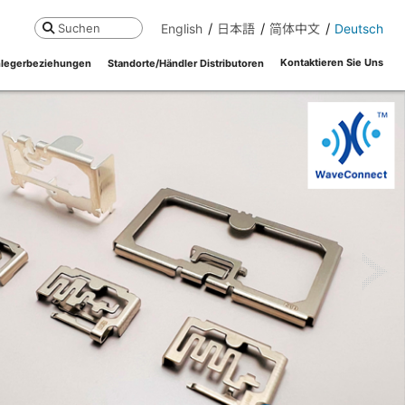
English
日本語
简体中文
Deutsch
Suchen
Kontaktieren Sie Uns
legerbeziehungen
Standorte/Händler Distributoren
ne