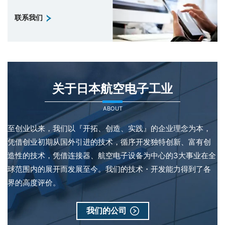
联系我们
关于日本航空电子工业
ABOUT
至创业以来，我们以『开拓、创造、实践』的企业理念为本，
凭借创业初期从国外引进的技术，循序开发独特创新、富有创
造性的技术，凭借连接器、航空电子设备为中心的3大事业在全
球范围内的展开而发展至今。我们的技术・开发能力得到了各
界的高度评价。
我们的公司