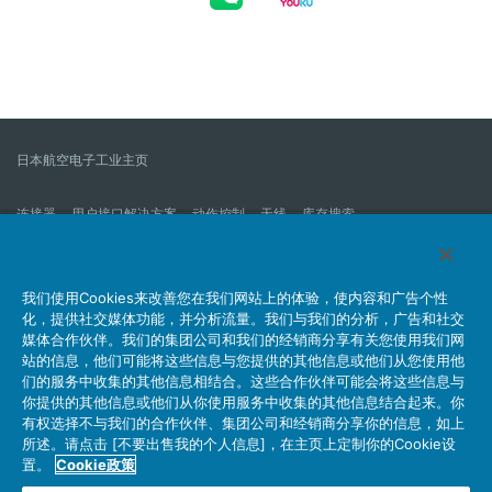
日本航空电子工业主页
连接器
用户接口解决方案
动作控制
天线
库存搜索
什么是连接器？
我们的公司
企业社会责任
IR消息
公司新到信息列表
产品信息新的列表
我们使用Cookies来改善您在我们网站上的体验，使内容和广告个性
化，提供社交媒体功能，并分析流量。我们与我们的分析，广告和社交
网站地图
联系我们
媒体合作伙伴。我们的集团公司和我们的经销商分享有关您使用我们网
站的信息，他们可能将这些信息与您提供的其他信息或他们从您使用他
们的服务中收集的其他信息相结合。这些合作伙伴可能会将这些信息与
你提供的其他信息或他们从你使用服务中收集的其他信息结合起来。你
个人信息保护方针
JAE Cookie政策
关于利用本网站
有权选择不与我们的合作伙伴、集团公司和经销商分享你的信息，如上
社交媒体官方账号运营方针
所述。请点击 [不要出售我的个人信息]，在主页上定制你的Cookie设
置。
Cookie政策