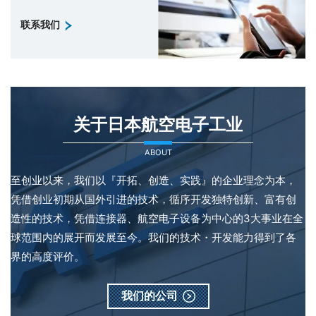
联系我们
关于日本航空电子工业
ABOUT
至创业以来，我们以『开拓、创造、实践』的企业理念为本，
凭借创业初期从国外引进的技术，循序开发独特创新、富有创
造性的技术，凭借连接器、航空电子设备为中心的3大事业在全
球范围内的展开而发展至今。我们的技术・开发能力得到了各
界的高度评价。
我们的公司