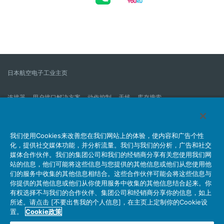
日本航空电子工业主页
连接器
用户接口解决方案
动作控制
天线
库存搜索
什么是连接器？
我们的公司
企业社会责任
IR消息
公司新到信息列表
产品信息新的列表
我们使用Cookies来改善您在我们网站上的体验，使内容和广告个性
化，提供社交媒体功能，并分析流量。我们与我们的分析，广告和社交
网站地图
联系我们
媒体合作伙伴。我们的集团公司和我们的经销商分享有关您使用我们网
站的信息，他们可能将这些信息与您提供的其他信息或他们从您使用他
们的服务中收集的其他信息相结合。这些合作伙伴可能会将这些信息与
你提供的其他信息或他们从你使用服务中收集的其他信息结合起来。你
个人信息保护方针
JAE Cookie政策
关于利用本网站
有权选择不与我们的合作伙伴、集团公司和经销商分享你的信息，如上
社交媒体官方账号运营方针
所述。请点击 [不要出售我的个人信息]，在主页上定制你的Cookie设
置。
Cookie政策