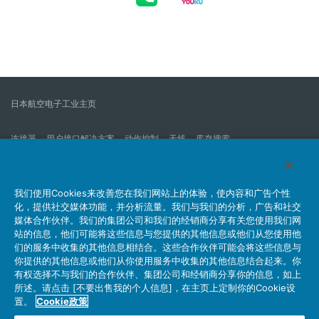
日本航空电子工业主页
连接器
用户接口解决方案
动作控制
天线
库存搜索
什么是连接器？
我们的公司
企业社会责任
IR消息
公司新到信息列表
产品信息新的列表
我们使用Cookies来改善您在我们网站上的体验，使内容和广告个性
化，提供社交媒体功能，并分析流量。我们与我们的分析，广告和社交
网站地图
联系我们
媒体合作伙伴。我们的集团公司和我们的经销商分享有关您使用我们网
站的信息，他们可能将这些信息与您提供的其他信息或他们从您使用他
们的服务中收集的其他信息相结合。这些合作伙伴可能会将这些信息与
你提供的其他信息或他们从你使用服务中收集的其他信息结合起来。你
个人信息保护方针
JAE Cookie政策
关于利用本网站
有权选择不与我们的合作伙伴、集团公司和经销商分享你的信息，如上
社交媒体官方账号运营方针
所述。请点击 [不要出售我的个人信息]，在主页上定制你的Cookie设
置。
Cookie政策