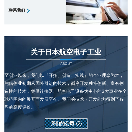
联系我们
关于日本航空电子工业
ABOUT
至创业以来，我们以『开拓、创造、实践』的企业理念为本，
凭借创业初期从国外引进的技术，循序开发独特创新、富有创
造性的技术，凭借连接器、航空电子设备为中心的3大事业在全
球范围内的展开而发展至今。我们的技术・开发能力得到了各
界的高度评价。
我们的公司