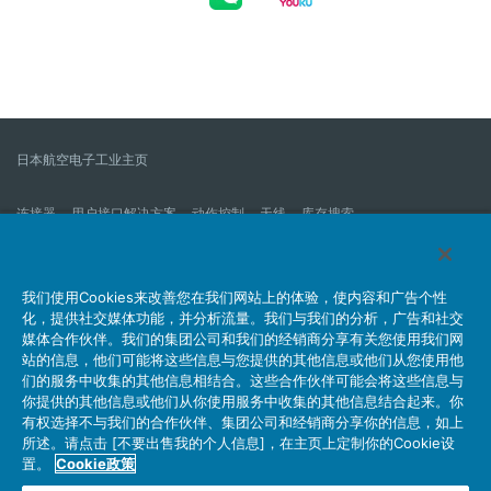
日本航空电子工业主页
连接器
用户接口解决方案
动作控制
天线
库存搜索
什么是连接器？
我们的公司
企业社会责任
IR消息
公司新到信息列表
产品信息新的列表
我们使用Cookies来改善您在我们网站上的体验，使内容和广告个性
化，提供社交媒体功能，并分析流量。我们与我们的分析，广告和社交
网站地图
联系我们
媒体合作伙伴。我们的集团公司和我们的经销商分享有关您使用我们网
站的信息，他们可能将这些信息与您提供的其他信息或他们从您使用他
们的服务中收集的其他信息相结合。这些合作伙伴可能会将这些信息与
你提供的其他信息或他们从你使用服务中收集的其他信息结合起来。你
个人信息保护方针
JAE Cookie政策
关于利用本网站
有权选择不与我们的合作伙伴、集团公司和经销商分享你的信息，如上
社交媒体官方账号运营方针
所述。请点击 [不要出售我的个人信息]，在主页上定制你的Cookie设
置。
Cookie政策