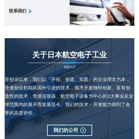
联系我们
关于日本航空电子工业
ABOUT
至创业以来，我们以『开拓、创造、实践』的企业理念为本，
凭借创业初期从国外引进的技术，循序开发独特创新、富有创
造性的技术，凭借连接器、航空电子设备为中心的3大事业在全
球范围内的展开而发展至今。我们的技术・开发能力得到了各
界的高度评价。
我们的公司