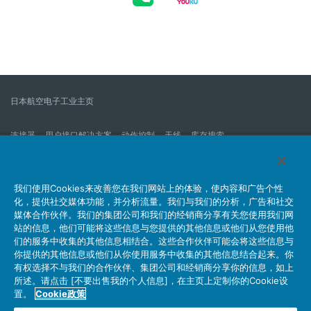
日本航空电子工业主页
连接器
用户接口解决方案
动作控制
天线
库存搜索
什么是连接器？
我们的公司
企业社会责任
IR消息
公司新到信息列表
产品信息新的列表
我们使用Cookies来改善您在我们网站上的体验，使内容和广告个性
化，提供社交媒体功能，并分析流量。我们与我们的分析，广告和社交
网站地图
联系我们
媒体合作伙伴。我们的集团公司和我们的经销商分享有关您使用我们网
站的信息，他们可能将这些信息与您提供的其他信息或他们从您使用他
们的服务中收集的其他信息相结合。这些合作伙伴可能会将这些信息与
你提供的其他信息或他们从你使用服务中收集的其他信息结合起来。你
个人信息保护方针
JAE Cookie政策
关于利用本网站
有权选择不与我们的合作伙伴、集团公司和经销商分享你的信息，如上
社交媒体官方账号运营方针
所述。请点击 [不要出售我的个人信息]，在主页上定制你的Cookie设
置。
Cookie政策