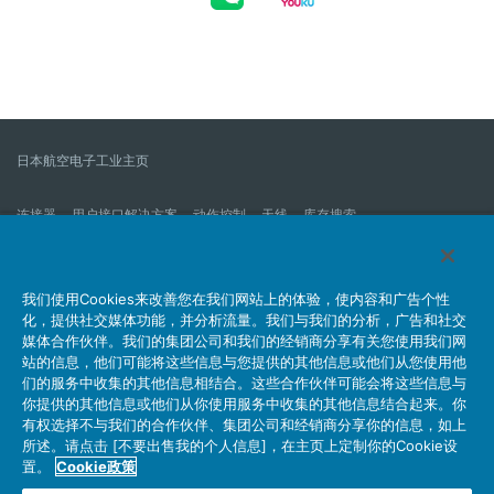
日本航空电子工业主页
连接器
用户接口解决方案
动作控制
天线
库存搜索
什么是连接器？
我们的公司
企业社会责任
IR消息
公司新到信息列表
产品信息新的列表
我们使用Cookies来改善您在我们网站上的体验，使内容和广告个性
化，提供社交媒体功能，并分析流量。我们与我们的分析，广告和社交
网站地图
联系我们
媒体合作伙伴。我们的集团公司和我们的经销商分享有关您使用我们网
站的信息，他们可能将这些信息与您提供的其他信息或他们从您使用他
们的服务中收集的其他信息相结合。这些合作伙伴可能会将这些信息与
你提供的其他信息或他们从你使用服务中收集的其他信息结合起来。你
个人信息保护方针
JAE Cookie政策
关于利用本网站
有权选择不与我们的合作伙伴、集团公司和经销商分享你的信息，如上
社交媒体官方账号运营方针
所述。请点击 [不要出售我的个人信息]，在主页上定制你的Cookie设
置。
Cookie政策