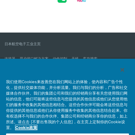
日本航空电子工业主页
连接器
用户接口解决方案
动作控制
天线
库存搜索
什么是连接器？
我们的公司
企业社会责任
IR消息
公司新到信息列表
产品信息新的列表
我们使用Cookies来改善您在我们网站上的体验，使内容和广告个性
化，提供社交媒体功能，并分析流量。我们与我们的分析，广告和社交
网站地图
联系我们
媒体合作伙伴。我们的集团公司和我们的经销商分享有关您使用我们网
站的信息，他们可能将这些信息与您提供的其他信息或他们从您使用他
们的服务中收集的其他信息相结合。这些合作伙伴可能会将这些信息与
你提供的其他信息或他们从你使用服务中收集的其他信息结合起来。你
个人信息保护方针
JAE Cookie政策
关于利用本网站
有权选择不与我们的合作伙伴、集团公司和经销商分享你的信息，如上
社交媒体官方账号运营方针
所述。请点击 [不要出售我的个人信息]，在主页上定制你的Cookie设
置。
Cookie政策