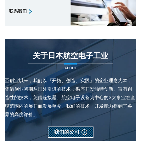
联系我们
关于日本航空电子工业
ABOUT
至创业以来，我们以『开拓、创造、实践』的企业理念为本，
凭借创业初期从国外引进的技术，循序开发独特创新、富有创
造性的技术，凭借连接器、航空电子设备为中心的3大事业在全
球范围内的展开而发展至今。我们的技术・开发能力得到了各
界的高度评价。
我们的公司