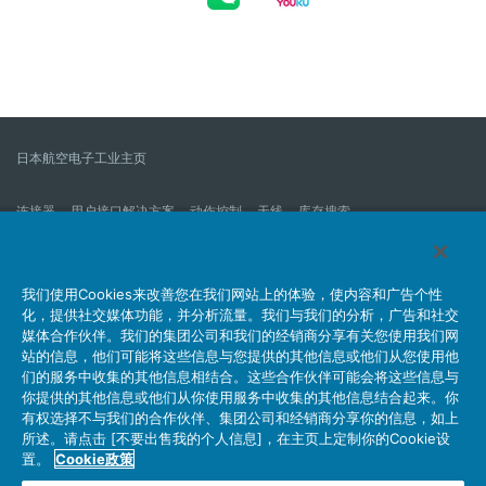
日本航空电子工业主页
连接器
用户接口解决方案
动作控制
天线
库存搜索
什么是连接器？
我们的公司
企业社会责任
IR消息
公司新到信息列表
产品信息新的列表
我们使用Cookies来改善您在我们网站上的体验，使内容和广告个性
化，提供社交媒体功能，并分析流量。我们与我们的分析，广告和社交
网站地图
联系我们
媒体合作伙伴。我们的集团公司和我们的经销商分享有关您使用我们网
站的信息，他们可能将这些信息与您提供的其他信息或他们从您使用他
们的服务中收集的其他信息相结合。这些合作伙伴可能会将这些信息与
你提供的其他信息或他们从你使用服务中收集的其他信息结合起来。你
个人信息保护方针
JAE Cookie政策
关于利用本网站
有权选择不与我们的合作伙伴、集团公司和经销商分享你的信息，如上
社交媒体官方账号运营方针
所述。请点击 [不要出售我的个人信息]，在主页上定制你的Cookie设
置。
Cookie政策