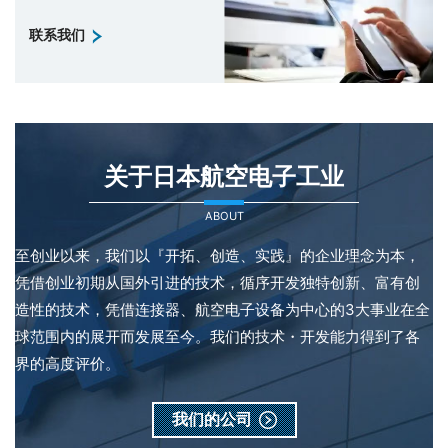
联系我们
关于日本航空电子工业
ABOUT
至创业以来，我们以『开拓、创造、实践』的企业理念为本，
凭借创业初期从国外引进的技术，循序开发独特创新、富有创
造性的技术，凭借连接器、航空电子设备为中心的3大事业在全
球范围内的展开而发展至今。我们的技术・开发能力得到了各
界的高度评价。
我们的公司