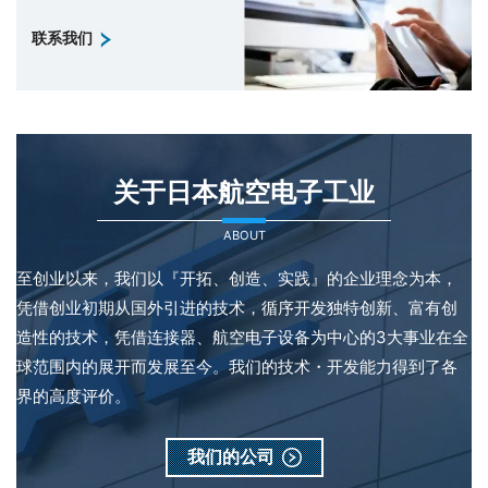
联系我们
关于日本航空电子工业
ABOUT
至创业以来，我们以『开拓、创造、实践』的企业理念为本，
凭借创业初期从国外引进的技术，循序开发独特创新、富有创
造性的技术，凭借连接器、航空电子设备为中心的3大事业在全
球范围内的展开而发展至今。我们的技术・开发能力得到了各
界的高度评价。
我们的公司