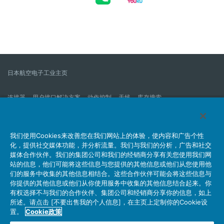
日本航空电子工业主页
连接器
用户接口解决方案
动作控制
天线
库存搜索
什么是连接器？
我们的公司
企业社会责任
IR消息
公司新到信息列表
产品信息新的列表
我们使用Cookies来改善您在我们网站上的体验，使内容和广告个性
化，提供社交媒体功能，并分析流量。我们与我们的分析，广告和社交
网站地图
联系我们
媒体合作伙伴。我们的集团公司和我们的经销商分享有关您使用我们网
站的信息，他们可能将这些信息与您提供的其他信息或他们从您使用他
们的服务中收集的其他信息相结合。这些合作伙伴可能会将这些信息与
你提供的其他信息或他们从你使用服务中收集的其他信息结合起来。你
个人信息保护方针
JAE Cookie政策
关于利用本网站
有权选择不与我们的合作伙伴、集团公司和经销商分享你的信息，如上
社交媒体官方账号运营方针
所述。请点击 [不要出售我的个人信息]，在主页上定制你的Cookie设
置。
Cookie政策