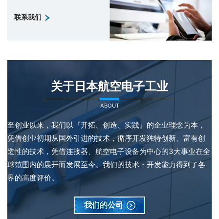
联系我们
关于日本航空电子工业
ABOUT
至创业以来，我们以『开拓、创造、实践』的企业理念为本，
凭借创业初期从国外引进的技术，循序开发独特创新、富有创
造性的技术，凭借连接器、航空电子设备为中心的3大事业在全
球范围内的展开而发展至今。我们的技术・开发能力得到了各
界的高度评价。
我们的公司