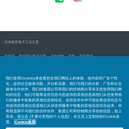
日本航空电子工业主页
连接器
用户接口解决方案
动作控制
天线
库存搜索
什么是连接器？
我们的公司
企业社会责任
IR消息
公司新到信息列表
产品信息新的列表
我们使用Cookies来改善您在我们网站上的体验，使内容和广告个性
化，提供社交媒体功能，并分析流量。我们与我们的分析，广告和社交
网站地图
联系我们
媒体合作伙伴。我们的集团公司和我们的经销商分享有关您使用我们网
站的信息，他们可能将这些信息与您提供的其他信息或他们从您使用他
们的服务中收集的其他信息相结合。这些合作伙伴可能会将这些信息与
你提供的其他信息或他们从你使用服务中收集的其他信息结合起来。你
个人信息保护方针
JAE Cookie政策
关于利用本网站
有权选择不与我们的合作伙伴、集团公司和经销商分享你的信息，如上
社交媒体官方账号运营方针
所述。请点击 [不要出售我的个人信息]，在主页上定制你的Cookie设
置。
Cookie政策