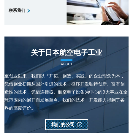
联系我们
关于日本航空电子工业
ABOUT
至创业以来，我们以『开拓、创造、实践』的企业理念为本，
凭借创业初期从国外引进的技术，循序开发独特创新、富有创
造性的技术，凭借连接器、航空电子设备为中心的3大事业在全
球范围内的展开而发展至今。我们的技术・开发能力得到了各
界的高度评价。
我们的公司