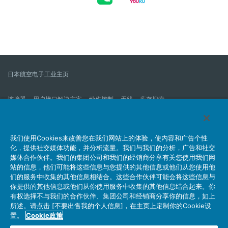
日本航空电子工业主页
连接器
用户接口解决方案
动作控制
天线
库存搜索
什么是连接器？
我们的公司
企业社会责任
IR消息
公司新到信息列表
产品信息新的列表
我们使用Cookies来改善您在我们网站上的体验，使内容和广告个性
化，提供社交媒体功能，并分析流量。我们与我们的分析，广告和社交
网站地图
联系我们
媒体合作伙伴。我们的集团公司和我们的经销商分享有关您使用我们网
站的信息，他们可能将这些信息与您提供的其他信息或他们从您使用他
们的服务中收集的其他信息相结合。这些合作伙伴可能会将这些信息与
你提供的其他信息或他们从你使用服务中收集的其他信息结合起来。你
个人信息保护方针
JAE Cookie政策
关于利用本网站
有权选择不与我们的合作伙伴、集团公司和经销商分享你的信息，如上
社交媒体官方账号运营方针
所述。请点击 [不要出售我的个人信息]，在主页上定制你的Cookie设
置。
Cookie政策