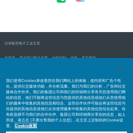
日本航空电子工业主页
连接器
用户接口解决方案
动作控制
天线
库存搜索
什么是连接器？
我们的公司
企业社会责任
IR消息
公司新到信息列表
产品信息新的列表
我们使用Cookies来改善您在我们网站上的体验，使内容和广告个性
化，提供社交媒体功能，并分析流量。我们与我们的分析，广告和社交
网站地图
联系我们
媒体合作伙伴。我们的集团公司和我们的经销商分享有关您使用我们网
站的信息，他们可能将这些信息与您提供的其他信息或他们从您使用他
们的服务中收集的其他信息相结合。这些合作伙伴可能会将这些信息与
你提供的其他信息或他们从你使用服务中收集的其他信息结合起来。你
个人信息保护方针
JAE Cookie政策
关于利用本网站
有权选择不与我们的合作伙伴、集团公司和经销商分享你的信息，如上
社交媒体官方账号运营方针
所述。请点击 [不要出售我的个人信息]，在主页上定制你的Cookie设
置。
Cookie政策