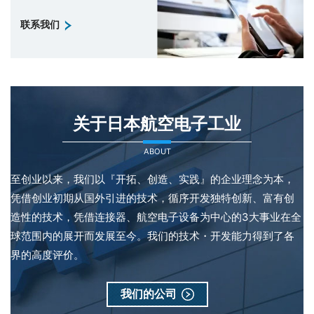
联系我们
关于日本航空电子工业
ABOUT
至创业以来，我们以『开拓、创造、实践』的企业理念为本，
凭借创业初期从国外引进的技术，循序开发独特创新、富有创
造性的技术，凭借连接器、航空电子设备为中心的3大事业在全
球范围内的展开而发展至今。我们的技术・开发能力得到了各
界的高度评价。
我们的公司