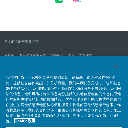
日本航空电子工业主页
连接器
用户接口解决方案
动作控制
天线
库存搜索
什么是连接器？
我们的公司
企业社会责任
IR消息
公司新到信息列表
产品信息新的列表
我们使用Cookies来改善您在我们网站上的体验，使内容和广告个性
化，提供社交媒体功能，并分析流量。我们与我们的分析，广告和社交
网站地图
联系我们
媒体合作伙伴。我们的集团公司和我们的经销商分享有关您使用我们网
站的信息，他们可能将这些信息与您提供的其他信息或他们从您使用他
们的服务中收集的其他信息相结合。这些合作伙伴可能会将这些信息与
你提供的其他信息或他们从你使用服务中收集的其他信息结合起来。你
个人信息保护方针
JAE Cookie政策
关于利用本网站
有权选择不与我们的合作伙伴、集团公司和经销商分享你的信息，如上
社交媒体官方账号运营方针
所述。请点击 [不要出售我的个人信息]，在主页上定制你的Cookie设
置。
Cookie政策