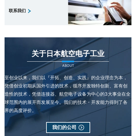
联系我们
关于日本航空电子工业
ABOUT
至创业以来，我们以『开拓、创造、实践』的企业理念为本，
凭借创业初期从国外引进的技术，循序开发独特创新、富有创
造性的技术，凭借连接器、航空电子设备为中心的3大事业在全
球范围内的展开而发展至今。我们的技术・开发能力得到了各
界的高度评价。
我们的公司