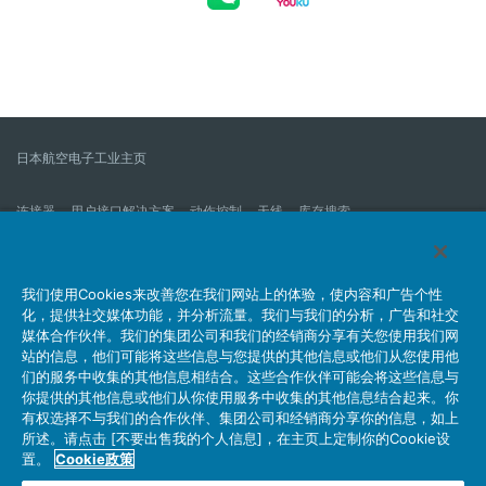
日本航空电子工业主页
连接器
用户接口解决方案
动作控制
天线
库存搜索
什么是连接器？
我们的公司
企业社会责任
IR消息
公司新到信息列表
产品信息新的列表
我们使用Cookies来改善您在我们网站上的体验，使内容和广告个性
化，提供社交媒体功能，并分析流量。我们与我们的分析，广告和社交
网站地图
联系我们
媒体合作伙伴。我们的集团公司和我们的经销商分享有关您使用我们网
站的信息，他们可能将这些信息与您提供的其他信息或他们从您使用他
们的服务中收集的其他信息相结合。这些合作伙伴可能会将这些信息与
你提供的其他信息或他们从你使用服务中收集的其他信息结合起来。你
个人信息保护方针
JAE Cookie政策
关于利用本网站
有权选择不与我们的合作伙伴、集团公司和经销商分享你的信息，如上
社交媒体官方账号运营方针
所述。请点击 [不要出售我的个人信息]，在主页上定制你的Cookie设
置。
Cookie政策