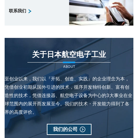
联系我们
关于日本航空电子工业
ABOUT
至创业以来，我们以『开拓、创造、实践』的企业理念为本，
凭借创业初期从国外引进的技术，循序开发独特创新、富有创
造性的技术，凭借连接器、航空电子设备为中心的3大事业在全
球范围内的展开而发展至今。我们的技术・开发能力得到了各
界的高度评价。
我们的公司