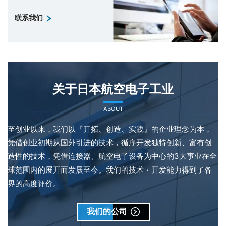
联系我们
关于日本航空电子工业
ABOUT
至创业以来，我们以『开拓、创造、实践』的企业理念为本，
凭借创业初期从国外引进的技术，循序开发独特创新、富有创
造性的技术，凭借连接器、航空电子设备为中心的3大事业在全
球范围内的展开而发展至今。我们的技术・开发能力得到了各
界的高度评价。
我们的公司