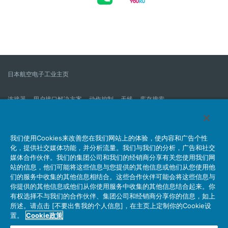
日本航空电子工业主页
连接器
用户接口解决方案
动作控制
天线
库存搜索
什么是连接器？
我们的公司
企业社会责任
IR消息
公司新到信息列表
产品信息新的列表
我们使用Cookies来改善您在我们网站上的体验，使内容和广告个性
化，提供社交媒体功能，并分析流量。我们与我们的分析，广告和社交
网站地图
联系我们
媒体合作伙伴。我们的集团公司和我们的经销商分享有关您使用我们网
站的信息，他们可能将这些信息与您提供的其他信息或他们从您使用他
们的服务中收集的其他信息相结合。这些合作伙伴可能会将这些信息与
你提供的其他信息或他们从你使用服务中收集的其他信息结合起来。你
个人信息保护方针
JAE Cookie政策
关于利用本网站
有权选择不与我们的合作伙伴、集团公司和经销商分享你的信息，如上
社交媒体官方账号运营方针
所述。请点击 [不要出售我的个人信息]，在主页上定制你的Cookie设
置。
Cookie政策