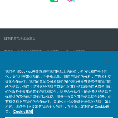
日本航空电子工业主页
连接器
用户接口解决方案
动作控制
天线
库存搜索
什么是连接器？
我们的公司
企业社会责任
IR消息
公司新到信息列表
产品信息新的列表
我们使用Cookies来改善您在我们网站上的体验，使内容和广告个性
化，提供社交媒体功能，并分析流量。我们与我们的分析，广告和社交
网站地图
联系我们
媒体合作伙伴。我们的集团公司和我们的经销商分享有关您使用我们网
站的信息，他们可能将这些信息与您提供的其他信息或他们从您使用他
们的服务中收集的其他信息相结合。这些合作伙伴可能会将这些信息与
你提供的其他信息或他们从你使用服务中收集的其他信息结合起来。你
个人信息保护方针
JAE Cookie政策
关于利用本网站
有权选择不与我们的合作伙伴、集团公司和经销商分享你的信息，如上
社交媒体官方账号运营方针
所述。请点击 [不要出售我的个人信息]，在主页上定制你的Cookie设
置。
Cookie政策