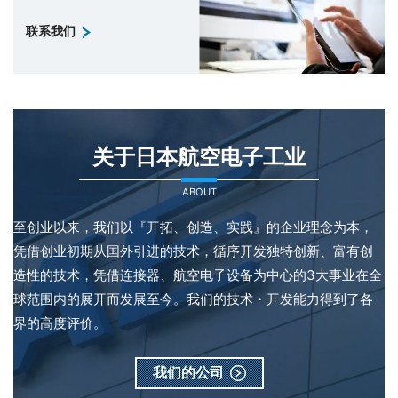
联系我们
关于日本航空电子工业
ABOUT
至创业以来，我们以『开拓、创造、实践』的企业理念为本，
凭借创业初期从国外引进的技术，循序开发独特创新、富有创
造性的技术，凭借连接器、航空电子设备为中心的3大事业在全
球范围内的展开而发展至今。我们的技术・开发能力得到了各
界的高度评价。
我们的公司