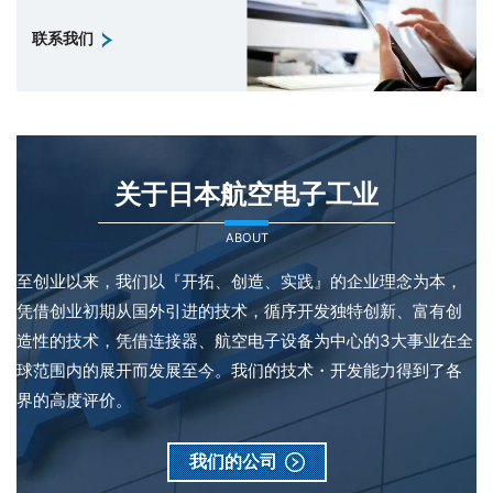
联系我们
关于日本航空电子工业
ABOUT
至创业以来，我们以『开拓、创造、实践』的企业理念为本，
凭借创业初期从国外引进的技术，循序开发独特创新、富有创
造性的技术，凭借连接器、航空电子设备为中心的3大事业在全
球范围内的展开而发展至今。我们的技术・开发能力得到了各
界的高度评价。
我们的公司