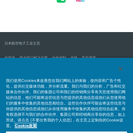
日本航空电子工业主页
连接器
用户接口解决方案
动作控制
天线
库存搜索
什么是连接器？
我们的公司
企业社会责任
IR消息
公司新到信息列表
产品信息新的列表
我们使用Cookies来改善您在我们网站上的体验，使内容和广告个性
化，提供社交媒体功能，并分析流量。我们与我们的分析，广告和社交
网站地图
联系我们
媒体合作伙伴。我们的集团公司和我们的经销商分享有关您使用我们网
站的信息，他们可能将这些信息与您提供的其他信息或他们从您使用他
们的服务中收集的其他信息相结合。这些合作伙伴可能会将这些信息与
你提供的其他信息或他们从你使用服务中收集的其他信息结合起来。你
个人信息保护方针
JAE Cookie政策
关于利用本网站
有权选择不与我们的合作伙伴、集团公司和经销商分享你的信息，如上
社交媒体官方账号运营方针
所述。请点击 [不要出售我的个人信息]，在主页上定制你的Cookie设
置。
Cookie政策