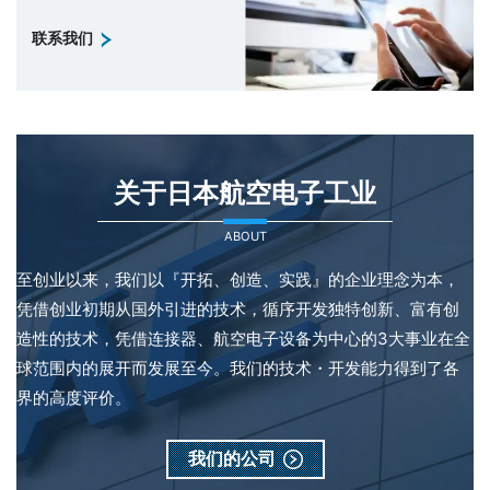
联系我们
关于日本航空电子工业
ABOUT
至创业以来，我们以『开拓、创造、实践』的企业理念为本，
凭借创业初期从国外引进的技术，循序开发独特创新、富有创
造性的技术，凭借连接器、航空电子设备为中心的3大事业在全
球范围内的展开而发展至今。我们的技术・开发能力得到了各
界的高度评价。
我们的公司