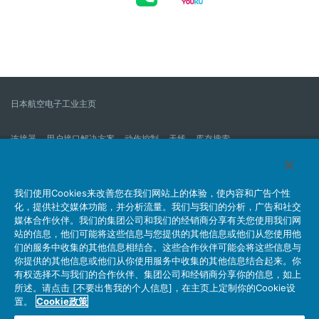
日本航空电子工业主页
连接器
用户接口解决方案
动作控制
天线
库存搜索
什么是连接器？
我们的公司
企业社会责任
IR消息
公司新到信息列表
产品信息新的列表
我们使用Cookies来改善您在我们网站上的体验，使内容和广告个性
化，提供社交媒体功能，并分析流量。我们与我们的分析，广告和社交
网站地图
联系我们
媒体合作伙伴。我们的集团公司和我们的经销商分享有关您使用我们网
站的信息，他们可能将这些信息与您提供的其他信息或他们从您使用他
们的服务中收集的其他信息相结合。这些合作伙伴可能会将这些信息与
你提供的其他信息或他们从你使用服务中收集的其他信息结合起来。你
个人信息保护方针
JAE Cookie政策
关于利用本网站
有权选择不与我们的合作伙伴、集团公司和经销商分享你的信息，如上
社交媒体官方账号运营方针
所述。请点击 [不要出售我的个人信息]，在主页上定制你的Cookie设
置。
Cookie政策