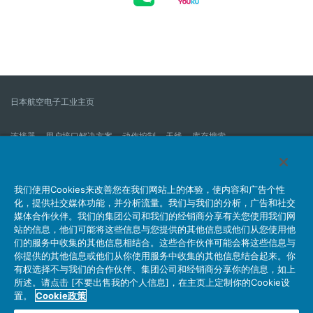
日本航空电子工业主页
连接器
用户接口解决方案
动作控制
天线
库存搜索
什么是连接器？
我们的公司
企业社会责任
IR消息
公司新到信息列表
产品信息新的列表
我们使用Cookies来改善您在我们网站上的体验，使内容和广告个性
化，提供社交媒体功能，并分析流量。我们与我们的分析，广告和社交
网站地图
联系我们
媒体合作伙伴。我们的集团公司和我们的经销商分享有关您使用我们网
站的信息，他们可能将这些信息与您提供的其他信息或他们从您使用他
们的服务中收集的其他信息相结合。这些合作伙伴可能会将这些信息与
你提供的其他信息或他们从你使用服务中收集的其他信息结合起来。你
个人信息保护方针
JAE Cookie政策
关于利用本网站
有权选择不与我们的合作伙伴、集团公司和经销商分享你的信息，如上
社交媒体官方账号运营方针
所述。请点击 [不要出售我的个人信息]，在主页上定制你的Cookie设
置。
Cookie政策