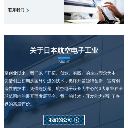
联系我们
关于日本航空电子工业
ABOUT
至创业以来，我们以『开拓、创造、实践』的企业理念为本，
凭借创业初期从国外引进的技术，循序开发独特创新、富有创
造性的技术，凭借连接器、航空电子设备为中心的3大事业在全
球范围内的展开而发展至今。我们的技术・开发能力得到了各
界的高度评价。
我们的公司