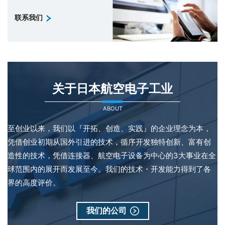
联系我们
关于日本航空电子工业
ABOUT
至创业以来，我们以『开拓、创造、实践』的企业理念为本，
凭借创业初期从国外引进的技术，循序开发独特创新、富有创
造性的技术，凭借连接器、航空电子设备为中心的3大事业在全
球范围内的展开而发展至今。我们的技术・开发能力得到了各
界的高度评价。
我们的公司