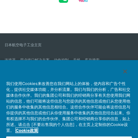
日本航空电子工业主页
连接器
用户接口解决方案
动作控制
天线
库存搜索
什么是连接器？
我们的公司
企业社会责任
IR消息
公司新到信息列表
产品信息新的列表
我们使用Cookies来改善您在我们网站上的体验，使内容和广告个性
化，提供社交媒体功能，并分析流量。我们与我们的分析，广告和社交
网站地图
联系我们
媒体合作伙伴。我们的集团公司和我们的经销商分享有关您使用我们网
站的信息，他们可能将这些信息与您提供的其他信息或他们从您使用他
们的服务中收集的其他信息相结合。这些合作伙伴可能会将这些信息与
你提供的其他信息或他们从你使用服务中收集的其他信息结合起来。你
个人信息保护方针
JAE Cookie政策
关于利用本网站
有权选择不与我们的合作伙伴、集团公司和经销商分享你的信息，如上
社交媒体官方账号运营方针
所述。请点击 [不要出售我的个人信息]，在主页上定制你的Cookie设
置。
Cookie政策