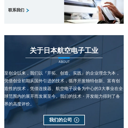
联系我们
关于日本航空电子工业
ABOUT
至创业以来，我们以『开拓、创造、实践』的企业理念为本，
凭借创业初期从国外引进的技术，循序开发独特创新、富有创
造性的技术，凭借连接器、航空电子设备为中心的3大事业在全
球范围内的展开而发展至今。我们的技术・开发能力得到了各
界的高度评价。
我们的公司