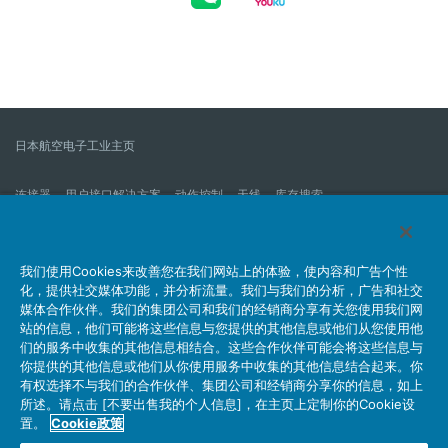
日本航空电子工业主页
连接器
用户接口解决方案
动作控制
天线
库存搜索
什么是连接器？
我们的公司
企业社会责任
IR消息
公司新到信息列表
产品信息新的列表
我们使用Cookies来改善您在我们网站上的体验，使内容和广告个性
化，提供社交媒体功能，并分析流量。我们与我们的分析，广告和社交
网站地图
联系我们
媒体合作伙伴。我们的集团公司和我们的经销商分享有关您使用我们网
站的信息，他们可能将这些信息与您提供的其他信息或他们从您使用他
们的服务中收集的其他信息相结合。这些合作伙伴可能会将这些信息与
你提供的其他信息或他们从你使用服务中收集的其他信息结合起来。你
个人信息保护方针
JAE Cookie政策
关于利用本网站
有权选择不与我们的合作伙伴、集团公司和经销商分享你的信息，如上
社交媒体官方账号运营方针
所述。请点击 [不要出售我的个人信息]，在主页上定制你的Cookie设
置。
Cookie政策