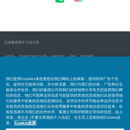
日本航空电子工业主页
连接器
用户接口解决方案
动作控制
天线
库存搜索
什么是连接器？
我们的公司
企业社会责任
IR消息
公司新到信息列表
产品信息新的列表
我们使用Cookies来改善您在我们网站上的体验，使内容和广告个性
化，提供社交媒体功能，并分析流量。我们与我们的分析，广告和社交
网站地图
联系我们
媒体合作伙伴。我们的集团公司和我们的经销商分享有关您使用我们网
站的信息，他们可能将这些信息与您提供的其他信息或他们从您使用他
们的服务中收集的其他信息相结合。这些合作伙伴可能会将这些信息与
你提供的其他信息或他们从你使用服务中收集的其他信息结合起来。你
个人信息保护方针
JAE Cookie政策
关于利用本网站
有权选择不与我们的合作伙伴、集团公司和经销商分享你的信息，如上
社交媒体官方账号运营方针
所述。请点击 [不要出售我的个人信息]，在主页上定制你的Cookie设
置。
Cookie政策