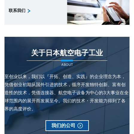
联系我们
关于日本航空电子工业
ABOUT
至创业以来，我们以『开拓、创造、实践』的企业理念为本，
凭借创业初期从国外引进的技术，循序开发独特创新、富有创
造性的技术，凭借连接器、航空电子设备为中心的3大事业在全
球范围内的展开而发展至今。我们的技术・开发能力得到了各
界的高度评价。
我们的公司