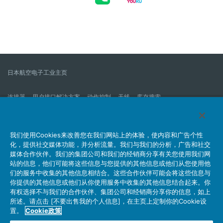
日本航空电子工业主页
连接器
用户接口解决方案
动作控制
天线
库存搜索
什么是连接器？
我们的公司
企业社会责任
IR消息
公司新到信息列表
产品信息新的列表
我们使用Cookies来改善您在我们网站上的体验，使内容和广告个性
化，提供社交媒体功能，并分析流量。我们与我们的分析，广告和社交
网站地图
联系我们
媒体合作伙伴。我们的集团公司和我们的经销商分享有关您使用我们网
站的信息，他们可能将这些信息与您提供的其他信息或他们从您使用他
们的服务中收集的其他信息相结合。这些合作伙伴可能会将这些信息与
你提供的其他信息或他们从你使用服务中收集的其他信息结合起来。你
个人信息保护方针
JAE Cookie政策
关于利用本网站
有权选择不与我们的合作伙伴、集团公司和经销商分享你的信息，如上
社交媒体官方账号运营方针
所述。请点击 [不要出售我的个人信息]，在主页上定制你的Cookie设
置。
Cookie政策