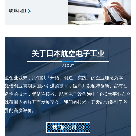
联系我们
关于日本航空电子工业
ABOUT
至创业以来，我们以『开拓、创造、实践』的企业理念为本，
凭借创业初期从国外引进的技术，循序开发独特创新、富有创
造性的技术，凭借连接器、航空电子设备为中心的3大事业在全
球范围内的展开而发展至今。我们的技术・开发能力得到了各
界的高度评价。
我们的公司