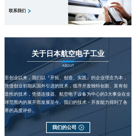
联系我们
关于日本航空电子工业
ABOUT
至创业以来，我们以『开拓、创造、实践』的企业理念为本，
凭借创业初期从国外引进的技术，循序开发独特创新、富有创
造性的技术，凭借连接器、航空电子设备为中心的3大事业在全
球范围内的展开而发展至今。我们的技术・开发能力得到了各
界的高度评价。
我们的公司