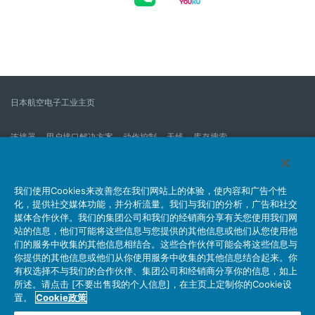
日本航空电子工业主页
连接器
用户接口解决方案
动作控制
天线
库存搜索
什么是连接器？
我们的公司
企业社会责任
IR消息
公司新到信息列表
产品信息新的列表
我们使用Cookies来改善您在我们网站上的体验，使内容和广告个性
化，提供社交媒体功能，并分析流量。我们与我们的分析，广告和社交
网站地图
联系我们
媒体合作伙伴。我们的集团公司和我们的经销商分享有关您使用我们网
站的信息，他们可能将这些信息与您提供的其他信息或他们从您使用他
们的服务中收集的其他信息相结合。这些合作伙伴可能会将这些信息与
你提供的其他信息或他们从你使用服务中收集的其他信息结合起来。你
个人信息保护方针
JAE Cookie政策
关于利用本网站
有权选择不与我们的合作伙伴、集团公司和经销商分享你的信息，如上
社交媒体官方账号运营方针
所述。请点击 [不要出售我的个人信息]，在主页上定制你的Cookie设
置。
Cookie政策