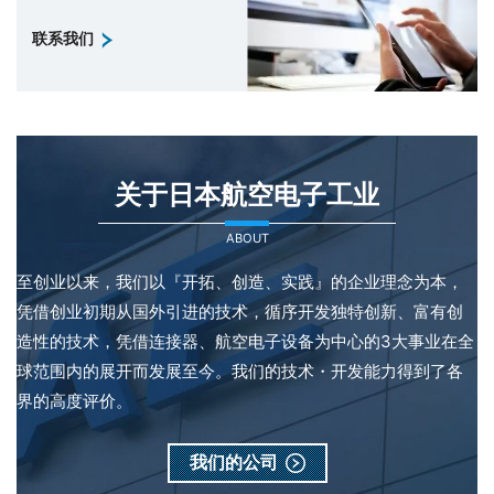
联系我们
关于日本航空电子工业
ABOUT
至创业以来，我们以『开拓、创造、实践』的企业理念为本，
凭借创业初期从国外引进的技术，循序开发独特创新、富有创
造性的技术，凭借连接器、航空电子设备为中心的3大事业在全
球范围内的展开而发展至今。我们的技术・开发能力得到了各
界的高度评价。
我们的公司