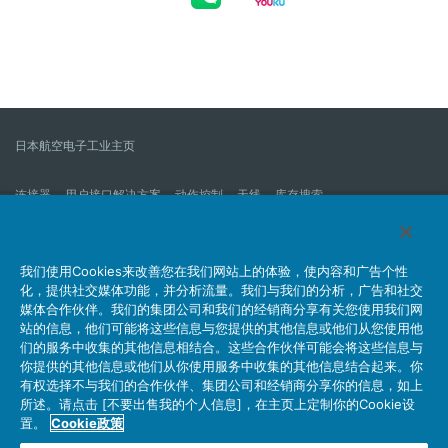
日本航空电子工业主页
连接器
用户接口解决方案
动作控制
天线
库存搜索
什么是连接器？
我们的公司
企业社会责任
IR消息
公司新到信息列表
产品信息新的列表
我们使用Cookies来改善您在我们网站上的体验，使内容和广告个性
化，提供社交媒体功能，并分析流量。我们与我们的分析，广告和社交
网站地图
联系我们
媒体合作伙伴。我们的集团公司和我们的经销商分享有关您使用我们网
站的信息，他们可能将这些信息与您提供的其他信息或他们从您使用他
们的服务中收集的其他信息相结合。这些合作伙伴可能会将这些信息与
你提供的其他信息或他们从你使用服务中收集的其他信息结合起来。你
个人信息保护方针
JAE Cookie政策
关于利用本网站
有权选择不与我们的合作伙伴、集团公司和经销商分享你的信息，如上
社交媒体官方账号运营方针
所述。请点击 [不要出售我的个人信息]，在主页上定制你的Cookie设
置。
Cookie政策