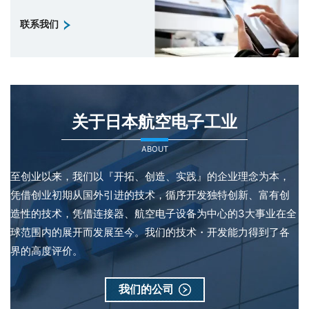
联系我们
关于日本航空电子工业
ABOUT
至创业以来，我们以『开拓、创造、实践』的企业理念为本，
凭借创业初期从国外引进的技术，循序开发独特创新、富有创
造性的技术，凭借连接器、航空电子设备为中心的3大事业在全
球范围内的展开而发展至今。我们的技术・开发能力得到了各
界的高度评价。
我们的公司