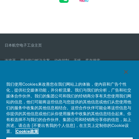
日本航空电子工业主页
连接器
用户接口解决方案
动作控制
天线
库存搜索
什么是连接器？
我们的公司
企业社会责任
IR消息
公司新到信息列表
产品信息新的列表
我们使用Cookies来改善您在我们网站上的体验，使内容和广告个性
化，提供社交媒体功能，并分析流量。我们与我们的分析，广告和社交
网站地图
联系我们
媒体合作伙伴。我们的集团公司和我们的经销商分享有关您使用我们网
站的信息，他们可能将这些信息与您提供的其他信息或他们从您使用他
们的服务中收集的其他信息相结合。这些合作伙伴可能会将这些信息与
你提供的其他信息或他们从你使用服务中收集的其他信息结合起来。你
个人信息保护方针
JAE Cookie政策
关于利用本网站
有权选择不与我们的合作伙伴、集团公司和经销商分享你的信息，如上
社交媒体官方账号运营方针
所述。请点击 [不要出售我的个人信息]，在主页上定制你的Cookie设
置。
Cookie政策