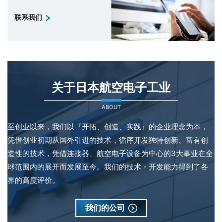
联系我们
关于日本航空电子工业
ABOUT
至创业以来，我们以『开拓、创造、实践』的企业理念为本，
凭借创业初期从国外引进的技术，循序开发独特创新、富有创
造性的技术，凭借连接器、航空电子设备为中心的3大事业在全
球范围内的展开而发展至今。我们的技术・开发能力得到了各
界的高度评价。
我们的公司