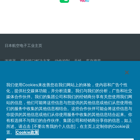
日本航空电子工业主页
连接器
用户接口解决方案
动作控制
天线
库存搜索
什么是连接器？
我们的公司
企业社会责任
IR消息
公司新到信息列表
产品信息新的列表
我们使用Cookies来改善您在我们网站上的体验，使内容和广告个性
化，提供社交媒体功能，并分析流量。我们与我们的分析，广告和社交
网站地图
联系我们
媒体合作伙伴。我们的集团公司和我们的经销商分享有关您使用我们网
站的信息，他们可能将这些信息与您提供的其他信息或他们从您使用他
们的服务中收集的其他信息相结合。这些合作伙伴可能会将这些信息与
你提供的其他信息或他们从你使用服务中收集的其他信息结合起来。你
个人信息保护方针
JAE Cookie政策
关于利用本网站
有权选择不与我们的合作伙伴、集团公司和经销商分享你的信息，如上
社交媒体官方账号运营方针
所述。请点击 [不要出售我的个人信息]，在主页上定制你的Cookie设
置。
Cookie政策