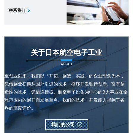
联系我们
关于日本航空电子工业
ABOUT
至创业以来，我们以『开拓、创造、实践』的企业理念为本，
凭借创业初期从国外引进的技术，循序开发独特创新、富有创
造性的技术，凭借连接器、航空电子设备为中心的3大事业在全
球范围内的展开而发展至今。我们的技术・开发能力得到了各
界的高度评价。
我们的公司