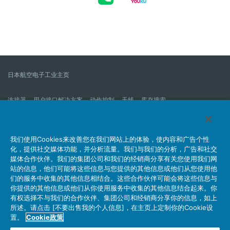
日本航空电子工业主页
连接器
用户接口解决方案
动作控制
天线
库存搜索
什么是连接器？
我们的公司
企业社会责任
IR消息
公司新到信息列表
产品信息新的列表
我们使用Cookies来改善您在我们网站上的体验，使内容和广告个性
化，提供社交媒体功能，并分析流量。我们与我们的分析，广告和社交
网站地图
联系我们
媒体合作伙伴。我们的集团公司和我们的经销商分享有关您使用我们网
站的信息，他们可能将这些信息与您提供的其他信息或他们从您使用他
们的服务中收集的其他信息相结合。这些合作伙伴可能会将这些信息与
你提供的其他信息或他们从你使用服务中收集的其他信息结合起来。你
个人信息保护方针
JAE Cookie政策
关于利用本网站
有权选择不与我们的合作伙伴、集团公司和经销商分享你的信息，如上
社交媒体官方账号运营方针
所述。请点击 [不要出售我的个人信息]，在主页上定制你的Cookie设
置。
Cookie政策