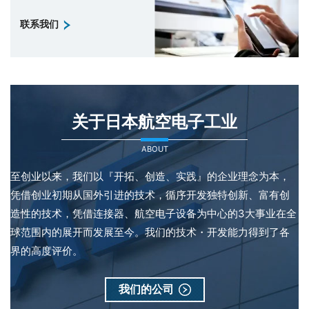
联系我们
关于日本航空电子工业
ABOUT
至创业以来，我们以『开拓、创造、实践』的企业理念为本，
凭借创业初期从国外引进的技术，循序开发独特创新、富有创
造性的技术，凭借连接器、航空电子设备为中心的3大事业在全
球范围内的展开而发展至今。我们的技术・开发能力得到了各
界的高度评价。
我们的公司